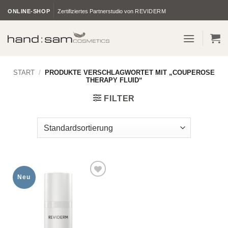
Zum
ONLINE-SHOP
Zertifiziertes Partnerstudio von
REVIDERM
Inhalt
springen
START
/
PRODUKTE VERSCHLAGWORTET MIT „COUPEROSE
THERAPY FLUID“
FILTER
Neu
Zur
Wunschliste
hinzufügen