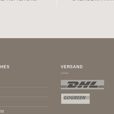
CHES
VERSAND
z
ht