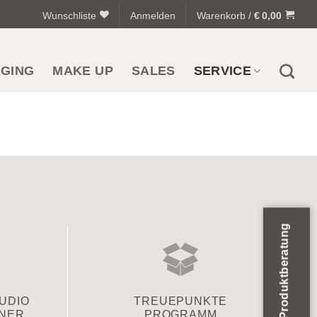
Wunschliste
Anmelden
Warenkorb /
€
0,00
AGING
MAKE UP
SALES
SERVICE
Produktberatung
TUDIO
TREUEPUNKTE
TNER
PROGRAMM