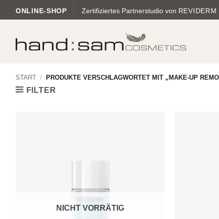
Zum
ONLINE-SHOP
Zertifiziertes Partnerstudio von
REVIDERM
Inhalt
springen
START
/
PRODUKTE VERSCHLAGWORTET MIT „MAKE-UP REMO
FILTER
Zur
Wunschliste
hinzufügen
NICHT VORRÄTIG