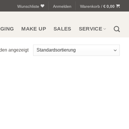
Wunschliste
Anmelden
Warenkorb /
€
0,00
AGING
MAKE UP
SALES
SERVICE
rden angezeigt