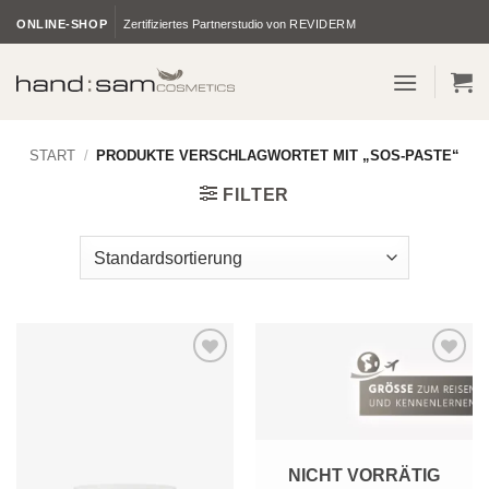
Zum
ONLINE-SHOP
Zertifiziertes Partnerstudio von
REVIDERM
Inhalt
springen
START
/
PRODUKTE VERSCHLAGWORTET MIT „SOS-PASTE“
FILTER
Zur
Zur
Wunschliste
Wunschliste
hinzufügen
hinzufügen
NICHT VORRÄTIG