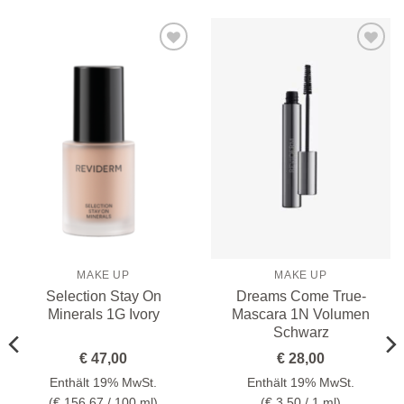
Zur
Zur
Wunschliste
Wunschliste
hinzufügen
hinzufügen
MAKE UP
MAKE UP
Selection Stay On
Dreams Come True-
Minerals 1G Ivory
Mascara 1N Volumen
Schwarz
€
47,00
€
28,00
Enthält 19% MwSt.
Enthält 19% MwSt.
(
€
156,67
/ 100 ml)
(
€
3,50
/ 1 ml)