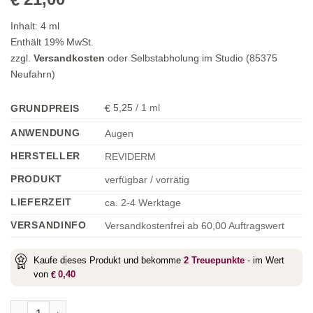
Inhalt:
4
ml
Enthält 19% MwSt.
zzgl.
Versandkosten
oder Selbstabholung im Studio (85375
Neufahrn)
5,25
/
1
ml
GRUNDPREIS
€
ANWENDUNG
Augen
HERSTELLER
REVIDERM
PRODUKT
verfügbar / vorrätig
LIEFERZEIT
ca. 2-4 Werktage
VERSANDINFO
Versandkostenfrei ab 60,00 Auftragswert
Kaufe dieses Produkt und bekomme
2
Treuepunkte
- im Wert
von
0,40
€
Brow Styler 2 Medium Menge
Alternative: