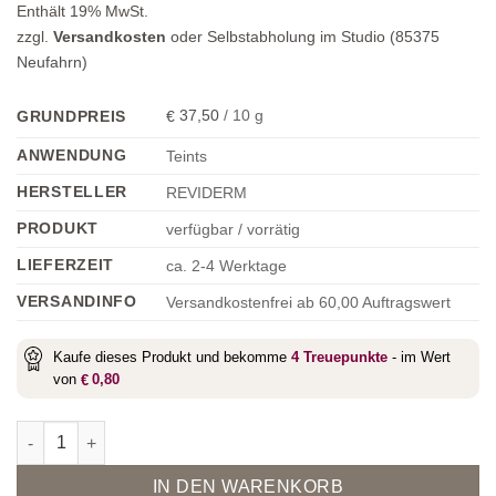
Enthält 19% MwSt.
zzgl.
Versandkosten
oder Selbstabholung im Studio (85375
Neufahrn)
37,50
/
10
g
GRUNDPREIS
€
ANWENDUNG
Teints
HERSTELLER
REVIDERM
PRODUKT
verfügbar / vorrätig
LIEFERZEIT
ca. 2-4 Werktage
VERSANDINFO
Versandkostenfrei ab 60,00 Auftragswert
Kaufe dieses Produkt und bekomme
4
Treuepunkte
- im Wert
von
0,80
€
Illusion Loose Minerals 1Bg Vanilla Menge
Alternative:
IN DEN WARENKORB