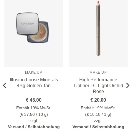
Zur
Zur
Wunschliste
Wunschliste
hinzufügen
hinzufügen
MAKE UP
MAKE UP
Illusion Loose Minerals
High Performance
4Bg Golden Tan
Lipliner 1C Light Orchid
Rose
€
45,00
€
20,00
Enthält 19% MwSt.
Enthält 19% MwSt.
(
€
37,50
/ 10 g)
(
€
18,18
/ 1 g)
zzgl.
zzgl.
Versand / Selbstabholung
Versand / Selbstabholung