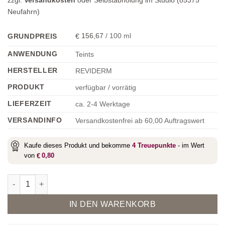
Neufahrn)
156,67
/
100
ml
GRUNDPREIS
€
ANWENDUNG
Teints
HERSTELLER
REVIDERM
PRODUKT
verfügbar / vorrätig
LIEFERZEIT
ca. 2-4 Werktage
VERSANDINFO
Versandkostenfrei ab 60,00 Auftragswert
Kaufe dieses Produkt und bekomme
4
Treuepunkte
- im Wert
von
0,80
€
Selection Stay On Minerals 2BR Porcelain Menge
Alternative:
IN DEN WARENKORB