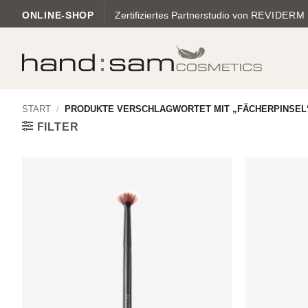
Zum
ONLINE-SHOP
Zertifiziertes Partnerstudio von
REVIDERM
Inhalt
springen
START
/
PRODUKTE VERSCHLAGWORTET MIT „FÄCHERPINSEL
FILTER
Zur
Wunschliste
hinzufügen