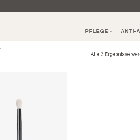
PFLEGE
ANTI-
“
Alle 2 Ergebnisse we
Zur
Wunschliste
hinzufügen