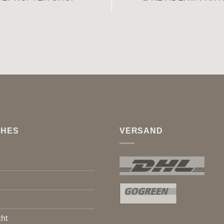
CHES
VERSAND
z
ht