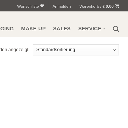
Wunschliste
Anmelden
Warenkorb /
€
0,00
AGING
MAKE UP
SALES
SERVICE
rden angezeigt