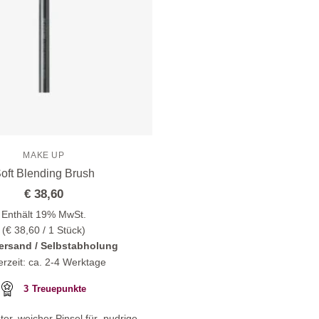
MAKE UP
oft Blending Brush
€
38,60
Enthält 19% MwSt.
(
€
38,60
/ 1 Stück)
ersand / Selbstabholung
erzeit: ca. 2-4 Werktage
3
Treuepunkte
er, weicher Pinsel für pudrige