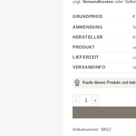
zzgl.
Versandkosten
oder Selbs
GRUNDPREIS
€
ANWENDUNG
T
HERSTELLER
R
PRODUKT
v
LIEFERZEIT
c
VERSANDINFO
V
Kaufe dieses Produkt und b
Mini Fan Brush Menge
Alternative:
Artikelnummer:
39012