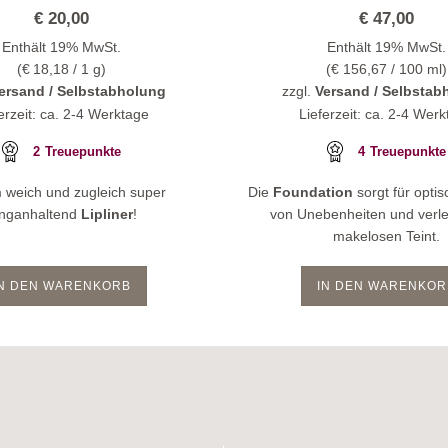
€
20,00
€
47,00
Enthält 19% MwSt.
Enthält 19% MwSt.
(
€
18,18
/ 1 g)
(
€
156,67
/ 100 ml)
ersand / Selbstabholung
zzgl.
Versand / Selbstab
erzeit: ca. 2-4 Werktage
Lieferzeit: ca. 2-4 Wer
2
Treuepunkte
4
Treuepunkte
 weich und zugleich super
Die
Foundation
sorgt für opti
anganhaltend
Lipliner
!
von Unebenheiten und verle
makelosen Teint.
IN DEN WARENKORB
IN DEN WARENKOR