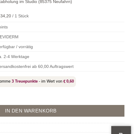
tabholung im Studio (85375 Neufahrn)
34,20
/
1
Stück
eints
EVIDERM
erfügbar / vorrätig
a. 2-4 Werktage
ersandkostenfrei ab 60,00 Auftragswert
ekomme
3
Treuepunkte
- im Wert von
0,60
€
IN DEN WARENKORB