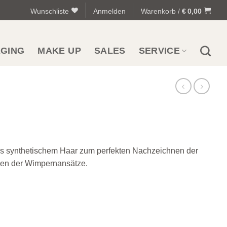
Wunschliste
Anmelden
Warenkorb /
€
0,00
AGING
MAKE UP
SALES
SERVICE
aus synthetischem Haar zum perfekten Nachzeichnen der
en der Wimpernansätze.