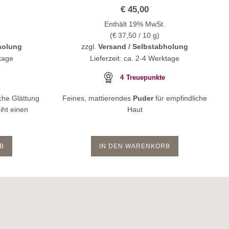
€
45,00
Enthält 19% MwSt.
(
€
37,50
/ 10 g)
holung
zzgl.
Versand / Selbstabholung
ktage
Lieferzeit: ca. 2-4 Werktage
4
Treuepunkte
sche Glättung
Feines, mattierendes
Puder
für empfindliche
iht einen
Haut
B
IN DEN WARENKORB