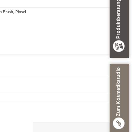
Produktberatung
n Brush
,
Pinsel
Zum Kosmetikstudio