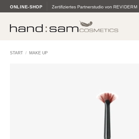
Zum
ONLINE-SHOP
Zertifiziertes Partnerstudio von
REVIDERM
Inhalt
springen
START
/
MAKE UP