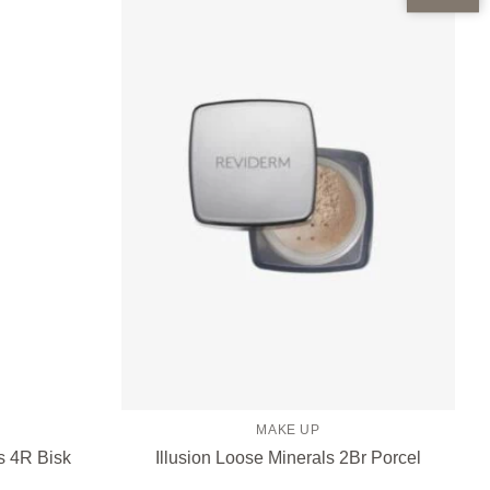
Zur
Zur
Wunschliste
Wunschliste
hinzufügen
hinzufügen
MAKE UP
s 4R Bisk
Illusion Loose Minerals 2Br Porcel