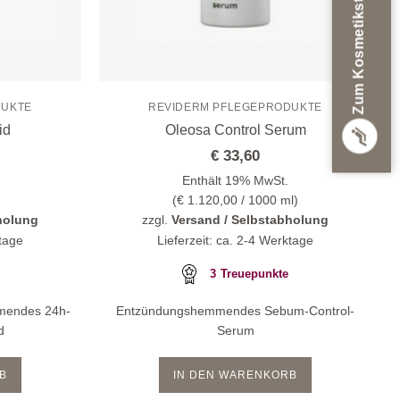
Zum Kosmetikstudio
DUKTE
REVIDERM PFLEGEPRODUKTE
id
Oleosa Control Serum
€
33,60
Enthält 19% MwSt.
(
€
1.120,00
/ 1000 ml)
holung
zzgl.
Versand / Selbstabholung
ktage
Lieferzeit: ca. 2-4 Werktage
3
Treuepunkte
mmendes 24h-
Entzündungshemmendes Sebum-Control-
d
Serum
B
IN DEN WARENKORB