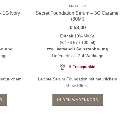
MAKE UP
 1G Ivory
Secret Foundation Serum – 3G Caramel
(30Ml)
€
53,00
Enthält 19% MwSt.
(
€
176,67
/ 100 ml)
holung
zzgl.
Versand / Selbstabholung
ktage
Lieferzeit: ca. 2-4 Werktage
5
Treuepunkte
natürlichem
Leichte Serum Foundation mit natürlichem
Glow-Effekt.
B
IN DEN WARENKORB