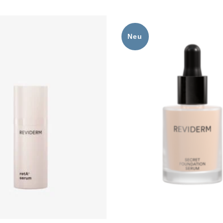
Neu
Zur
Wunschliste
hinzufügen