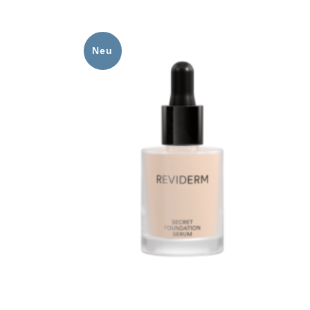
Neu
Zur
Zur
Wunschliste
Wunschliste
hinzufügen
hinzufügen