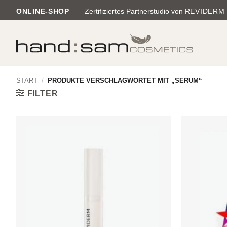
Zum
ONLINE-SHOP
Zertifiziertes Partnerstudio von
REVIDERM
Inhalt
springen
START
/
PRODUKTE VERSCHLAGWORTET MIT „SERUM“
FILTER
Zur
Wunschliste
hinzufügen