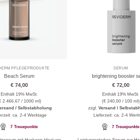
DERM PFLEGEPRODUKTE
SERUM
Beach Serum
brightening booster 
€
74,00
€
72,00
Enthält 19% MwSt.
Enthält 19% MwSt.
€
2.466,67
/ 1000 ml)
(
€
240,00
/ 100 ml)
ersand / Selbstabholung
zzgl.
Versand / Selbstab
erzeit: ca. 2-4 Werktage
Lieferzeit: ca. 2-4 Wer
7
Treuepunkte
7
Treuepunkte
tsserum mit Hyaluron Ideal vor
Leistungsstarkes Serum zur Ha