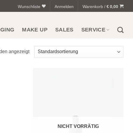
Wunschliste
Anmelden
Warenkorb /
€
0,00
AGING
MAKE UP
SALES
SERVICE
den angezeigt
Zur
Zur
Wunschliste
Wunschliste
hinzufügen
hinzufügen
NICHT VORRÄTIG