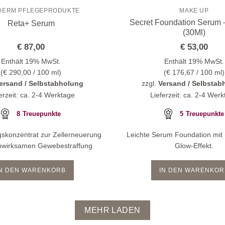
DERM PFLEGEPRODUKTE
MAKE UP
Secret Foundation Serum –
Reta+ Serum
(30Ml)
€
87,00
€
53,00
Enthält 19% MwSt.
Enthält 19% MwSt.
(
€
290,00
/ 100 ml)
(
€
176,67
/ 100 ml)
ersand / Selbstabholung
zzgl.
Versand / Selbstab
erzeit: ca. 2-4 Werktage
Lieferzeit: ca. 2-4 Wer
8
Treuepunkte
5
Treuepunkte
gskonzentrat zur Zellerneuerung
Leichte Serum Foundation mit 
enwirksamen Gewebestraffung
Glow-Effekt.
IN DEN WARENKORB
IN DEN WARENKOR
MEHR LADEN