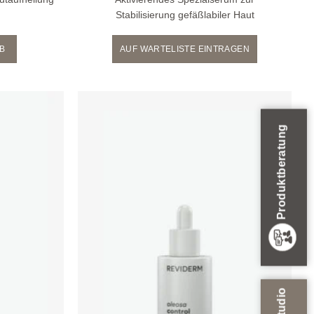
Stabilisierung gefäßlabiler Haut
AUF WARTELISTE EINTRAGEN
B
Produktberatung
Zur
Zur
Wunschliste
Wunschliste
hinzufügen
hinzufügen