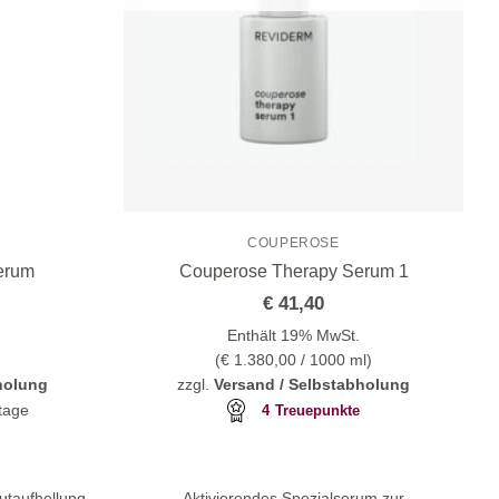
COUPEROSE
serum
Couperose Therapy Serum 1
€
41,40
Enthält 19% MwSt.
(
€
1.380,00
/ 1000 ml)
holung
zzgl.
Versand / Selbstabholung
ktage
4
Treuepunkte
utaufhellung
Aktivierendes Spezialserum zur