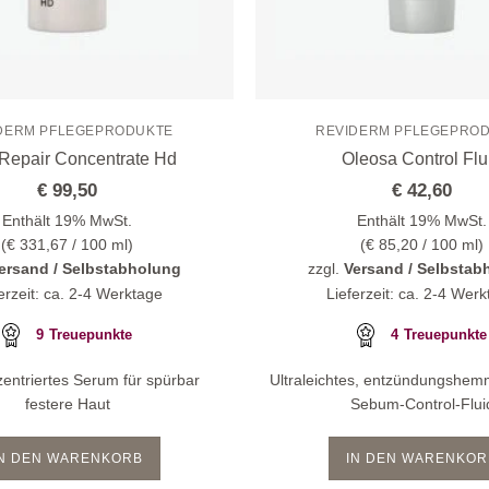
DERM PFLEGEPRODUKTE
REVIDERM PFLEGEPRO
Repair Concentrate Hd
Oleosa Control Flu
€
99,50
€
42,60
Enthält 19% MwSt.
Enthält 19% MwSt.
(
€
331,67
/ 100 ml)
(
€
85,20
/ 100 ml)
ersand / Selbstabholung
zzgl.
Versand / Selbstab
erzeit: ca. 2-4 Werktage
Lieferzeit: ca. 2-4 Wer
9
Treuepunkte
4
Treuepunkte
entriertes Serum für spürbar
Ultraleichtes, entzündungshe
festere Haut
Sebum-Control-Flui
IN DEN WARENKORB
IN DEN WARENKOR