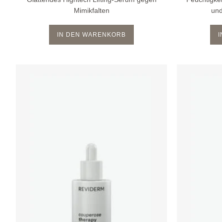
Mimikfalten
un
IN DEN WARENKORB
Zur
Wunschliste
hinzufügen