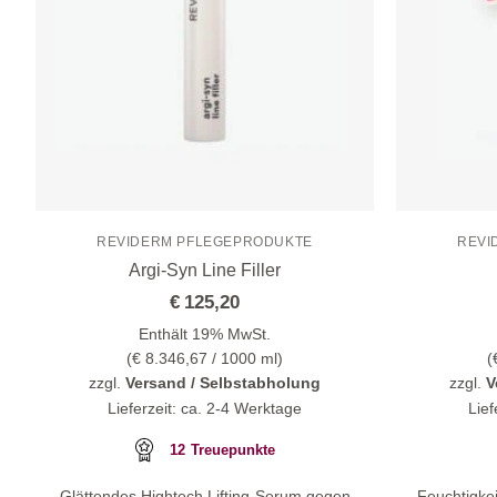
REVIDERM PFLEGEPRODUKTE
REVI
Argi-Syn Line Filler
€
125,20
Enthält 19% MwSt.
(
€
8.346,67
/ 1000 ml)
(
zzgl.
Versand / Selbstabholung
zzgl.
V
Lieferzeit: ca. 2-4 Werktage
Lief
12
Treuepunkte
Glättendes Hightech Lifting-Serum gegen
Feuchtigkei