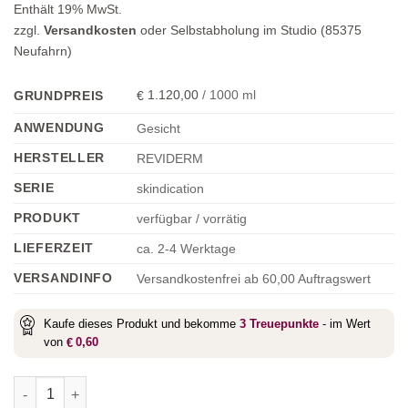
Enthält 19% MwSt.
zzgl.
Versandkosten
oder Selbstabholung im Studio (85375
Neufahrn)
1.120,00
/
1000
ml
GRUNDPREIS
€
ANWENDUNG
Gesicht
HERSTELLER
REVIDERM
SERIE
skindication
PRODUKT
verfügbar / vorrätig
LIEFERZEIT
ca. 2-4 Werktage
VERSANDINFO
Versandkostenfrei ab 60,00 Auftragswert
Kaufe dieses Produkt und bekomme
3
Treuepunkte
- im Wert
von
0,60
€
Oleosa Control Serum Menge
Alternative: