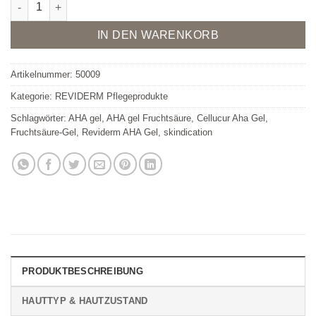
Aha Gel Menge
Alternative:
IN DEN WARENKORB
Artikelnummer:
50009
Kategorie:
REVIDERM Pflegeprodukte
Schlagwörter:
AHA gel
,
AHA gel Fruchtsäure
,
Cellucur Aha Gel
,
Fruchtsäure-Gel
,
Reviderm AHA Gel
,
skindication
PRODUKTBESCHREIBUNG
HAUTTYP & HAUTZUSTAND