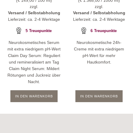
(
€
149,00
/ 100 ml)
(
€
1.368,00
/ 1000 ml)
zzgl.
zzgl.
Versand / Selbstabholung
Versand / Selbstabholung
Lieferzeit: ca. 2-4 Werktage
Lieferzeit: ca. 2-4 Werktage
5
Treuepunkte
6
Treuepunkte
Neurokosmetisches Serum
Neurokosmetische 24h-
mit extra niedrigem pH-Wert
Creme mit extra niedrigem
Claim Day Serum: Reguliert
pH-Wert für mehr
und remineralisiert am Tag
Hautkomfort.
Claim Night Serum: Mildert
Rötungen und Juckreiz über
Nacht.
IN DEN WARENKORB
IN DEN WARENKORB