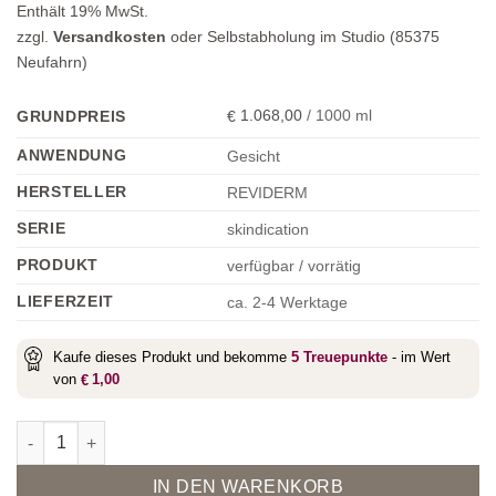
Enthält 19% MwSt.
zzgl.
Versandkosten
oder Selbstabholung im Studio (85375
Neufahrn)
1.068,00
/
1000
ml
GRUNDPREIS
€
ANWENDUNG
Gesicht
HERSTELLER
REVIDERM
SERIE
skindication
PRODUKT
verfügbar / vorrätig
LIEFERZEIT
ca. 2-4 Werktage
Kaufe dieses Produkt und bekomme
5
Treuepunkte
- im Wert
von
1,00
€
Hydro2 Infusion Cream Menge
Alternative:
IN DEN WARENKORB