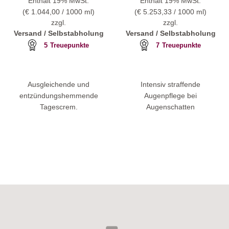
Enthält 19% MwSt.
Enthält 19% MwSt.
(
€
1.044,00
/ 1000 ml)
(
€
5.253,33
/ 1000 ml)
zzgl.
zzgl.
Versand / Selbstabholung
Versand / Selbstabholung
5
Treuepunkte
7
Treuepunkte
Ausgleichende und
Intensiv straffende
entzündungshemmende
Augenpflege bei
Tagescrem.
Augenschatten