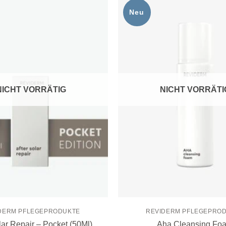
Neu
Zur
Wunschliste
hinzufügen
NICHT VORRÄTIG
NICHT VORRÄTI
DERM PFLEGEPRODUKTE
REVIDERM PFLEGEPRO
lar Repair – Pocket (50Ml)
Aha Cleansing Fo