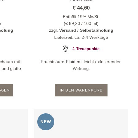
€
44,60
Enthält 19% MwSt.
)
(
€
89,20
/ 100 ml)
holung
zzgl.
Versand / Selbstabholung
Lieferzeit: ca. 2-4 Werktage
4
Treuepunkte
schaum mit
Fruchtsäure-Fluid mit leicht exfolierender
e und glatte
Wirkung.
RAGEN
IN DEN WARENKORB
NEW
Zur
Zur
Wunschliste
Wunschliste
hinzufügen
hinzufügen