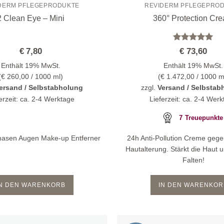
DERM PFLEGEPRODUKTE
REVIDERM PFLEGEPRO
2 Clean Eye – Mini
360° Protection Cr
Bewertet
€
7,80
€
73,60
mit
5
von
5
Enthält 19% MwSt.
Enthält 19% MwSt.
(
€
260,00
/ 1000 ml)
(
€
1.472,00
/ 1000 m
ersand / Selbstabholung
zzgl.
Versand / Selbstab
erzeit: ca. 2-4 Werktage
Lieferzeit: ca. 2-4 Wer
7
Treuepunkte
hasen Augen Make-up Entferner
24h Anti-Pollution Creme gege
Hautalterung. Stärkt die Haut u
Falten!
IN DEN WARENKORB
IN DEN WARENKOR