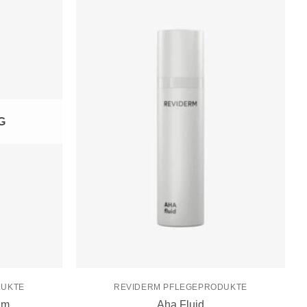
Zur
Zur
Wunschliste
Wunschliste
hinzufügen
hinzufügen
G
DUKTE
REVIDERM PFLEGEPRODUKTE
am
Aha Fluid