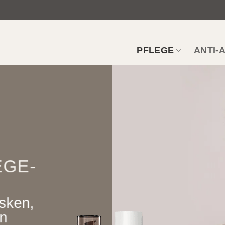
PFLEGE
ANTI-
EGE­
sken,
on