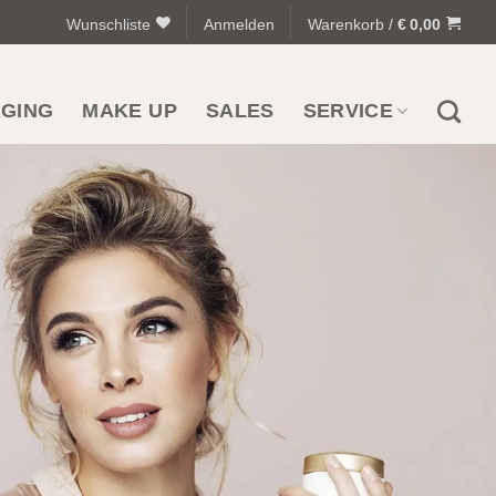
Wunschliste
Anmelden
Warenkorb /
€
0,00
AGING
MAKE UP
SALES
SERVICE