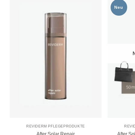
Neu
Zur
Wunschliste
hinzufügen
REVIDERM PFLEGEPRODUKTE
REVI
After Solar Repair
After So