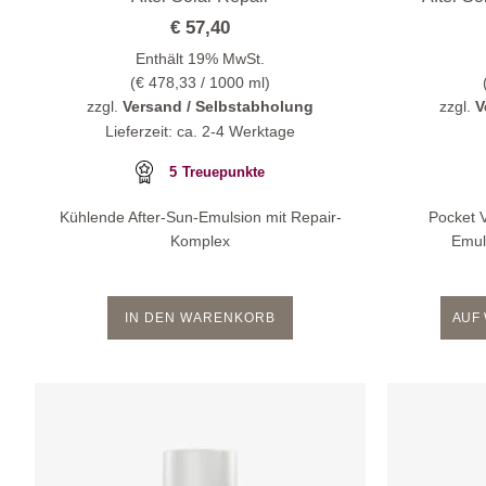
€
57,40
Enthält 19% MwSt.
(
€
478,33
/ 1000 ml)
zzgl.
Versand / Selbstabholung
zzgl.
V
Lieferzeit: ca. 2-4 Werktage
5
Treuepunkte
Kühlende After-Sun-Emulsion mit Repair-
Pocket V
Komplex
Emul
AUF 
IN DEN WARENKORB
Zur
Wunschliste
hinzufügen