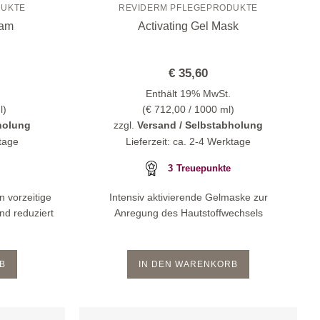
DUKTE
REVIDERM PFLEGEPRODUKTE
eam
Activating Gel Mask
€
35,60
Enthält 19% MwSt.
l)
(
€
712,00
/ 1000 ml)
holung
zzgl.
Versand / Selbstabholung
ktage
Lieferzeit: ca. 2-4 Werktage
3
Treuepunkte
n vorzeitige
Intensiv aktivierende Gelmaske zur
nd reduziert
Anregung des Hautstoffwechsels
B
IN DEN WARENKORB