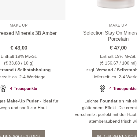
MAKE UP
MAKE UP
Selection Stay On Miner
ressed Minerals 3B Amber
Porcelain
€
43,00
€
47,00
Enthält 19% MwSt.
Enthält 19% MwSt.
(
€
33,08
/ 10 g)
(
€
156,67
/ 100 ml)
ersand / Selbstabholung
zzgl.
Versand / Selbstab
erzeit: ca. 2-4 Werktage
Lieferzeit: ca. 2-4 Wer
4
Treuepunkte
4
Treuepunkte
ges
Make-Up Puder
- Ideal für
Leichte
Foundation
mit ei
wegs und sanft zur Haut:
glättendem Effekt.
Die cremi
verschmilzt perfekt mit der Haut
atemberaubend frisch w
IN DEN WARENKORB
IN DEN WARENKOR