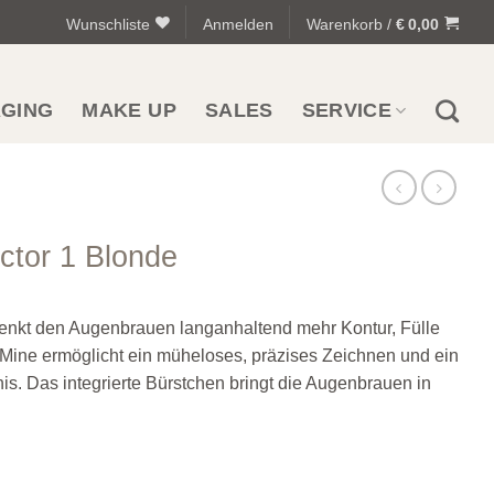
Wunschliste
Anmelden
Warenkorb /
€
0,00
AGING
MAKE UP
SALES
SERVICE
ctor 1 Blonde
henkt den Augenbrauen langanhaltend mehr Kontur, Fülle
 Mine ermöglicht ein müheloses, präzises Zeichnen und ein
is. Das integrierte Bürstchen bringt die Augenbrauen in