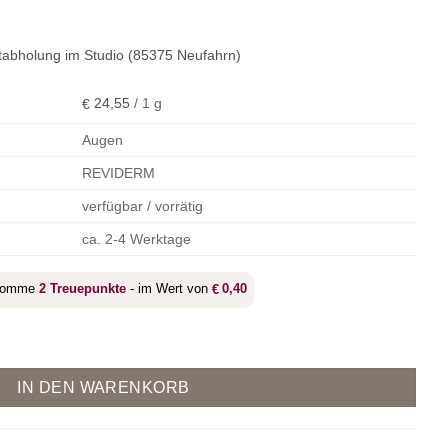
tabholung im Studio (85375 Neufahrn)
24,55
/
1
g
€
Augen
REVIDERM
verfügbar / vorrätig
ca. 2-4 Werktage
ekomme
2
Treuepunkte
- im Wert von
0,40
€
e Menge
IN DEN WARENKORB