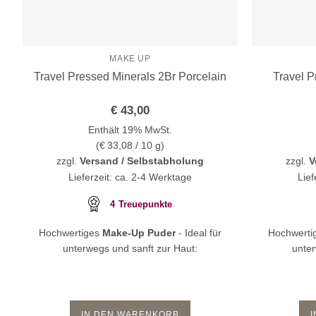
MAKE UP
Travel Pressed Minerals 2Br Porcelain
Travel P
€
43,00
Enthält 19% MwSt.
(
€
33,08
/ 10 g)
zzgl.
Versand / Selbstabholung
zzgl.
V
Lieferzeit: ca. 2-4 Werktage
Lief
4
Treuepunkte
e
Hochwertiges
Make-Up Puder
- Ideal für
Hochwerti
unterwegs und sanft zur Haut:
unter
IN DEN WARENKORB