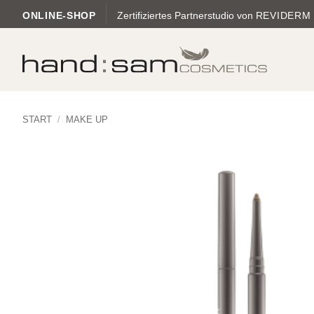
Zum
ONLINE-SHOP
Zertifiziertes Partnerstudio von
REVIDERM
Inhalt
springen
START
/
MAKE UP