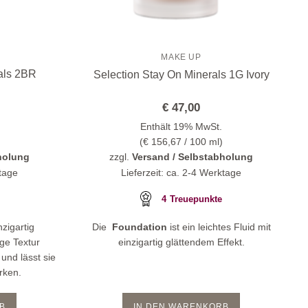
MAKE UP
als 2BR
Selection Stay On Minerals 1G Ivory
€
47,00
Enthält 19% MwSt.
(
€
156,67
/ 100 ml)
holung
zzgl.
Versand / Selbstabholung
ktage
Lieferzeit: ca. 2-4 Werktage
4
Treuepunkte
nzigartig
Die
Foundation
ist ein leichtes Fluid mit
ge Textur
einzigartig glättendem Effekt.
 und lässt sie
irken.
B
IN DEN WARENKORB