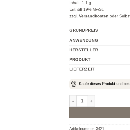
Inhalt:
1.1
g
Enthält 19% MwSt.
zzgl.
Versandkosten
oder Selbs
GRUNDPREIS
ANWENDUNG
HERSTELLER
PRODUKT
LIEFERZEIT
Kaufe dieses Produkt und b
Micro Brow Perfector 1 Blond
Alternative:
Artikelnummer:
3421