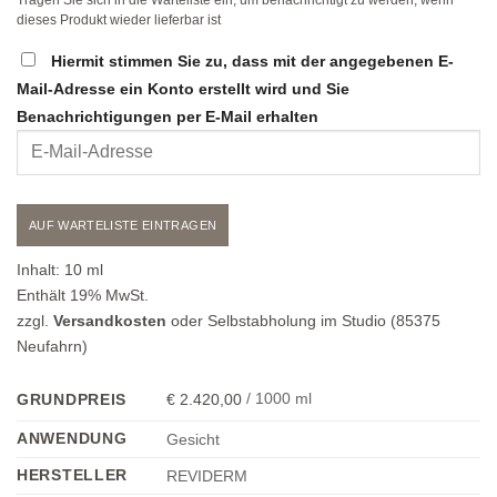
Tragen Sie sich in die Warteliste ein, um benachrichtigt zu werden, wenn
dieses Produkt wieder lieferbar ist
Hiermit stimmen Sie zu, dass mit der angegebenen E-
Mail-Adresse ein Konto erstellt wird und Sie
Benachrichtigungen per E-Mail erhalten
Geben
Sie
Ihre
E-
AUF WARTELISTE EINTRAGEN
Mail-
Adresse
Inhalt:
10
ml
ein,
Enthält 19% MwSt.
um
zzgl.
Versandkosten
oder Selbstabholung im Studio (85375
sich
Neufahrn)
auf
die
2.420,00
/
1000
ml
GRUNDPREIS
€
Warteliste
ANWENDUNG
Gesicht
für
dieses
HERSTELLER
REVIDERM