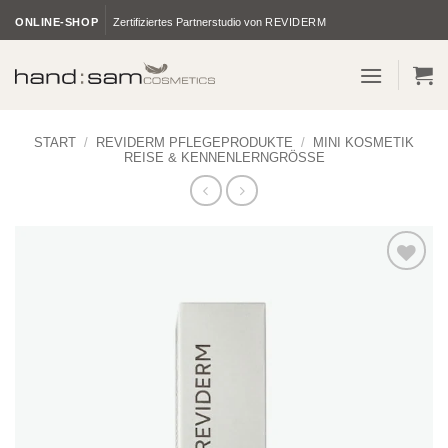
Zum
ONLINE-SHOP
Zertifiziertes Partnerstudio von
REVIDERM
Inhalt
springen
START
/
REVIDERM PFLEGEPRODUKTE
/
MINI KOSMETIK
REISE & KENNENLERNGRÖSSE
Zur
Wunschliste
hinzufügen