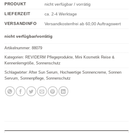
Produkt
PRODUKT
nicht verfügbar / vorrätig
einzutragen
LIEFERZEIT
ca. 2-4 Werktage
VERSANDINFO
Versandkostenfrei ab 60,00 Auftragswert
nicht verfügbar/vorrätig
Artikelnummer:
88079
Kategorien:
REVIDERM Pflegeprodukte
,
Mini Kosmetik Reise &
Kennenlerngröße
,
Sonnenschutz
Schlagwörter:
After Sun Serum
,
Hochwertige Sonnencreme
,
Sonnen
Servum
,
Sonnenpflege
,
Sonnenschutz