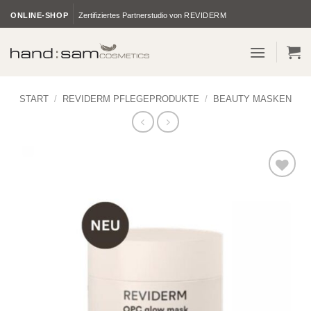
Zum
ONLINE-SHOP
Zertifiziertes Partnerstudio von
REVIDERM
Inhalt
springen
START
/
REVIDERM PFLEGEPRODUKTE
/
BEAUTY MASKEN
Zur
Wunschliste
hinzufügen