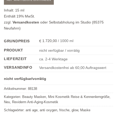
Mail-
Adresse
Inhalt:
15
ml
ein,
Enthält 19% MwSt.
um
zzgl.
Versandkosten
oder Selbstabholung im Studio (85375
sich
Neufahrn)
auf
die
1.720,00
/
1000
ml
GRUNDPREIS
€
Warteliste
PRODUKT
nicht verfügbar / vorrätig
für
dieses
LIEFERZEIT
ca. 2-4 Werktage
Produkt
VERSANDINFO
Versandkostenfrei ab 60,00 Auftragswert
einzutragen
nicht verfügbar/vorrätig
Artikelnummer:
88138
Kategorien:
Beauty Masken
,
Mini Kosmetik Reise & Kennenlerngröße
,
Neu
,
Reviderm Anti-Aging-Kosmetik
Schlagwörter:
anti age
,
anti oxygen
,
frische
,
glow
,
Maske