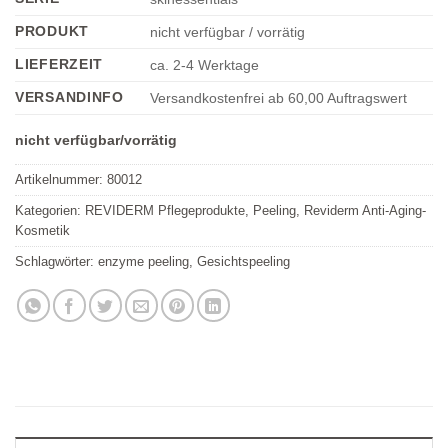
einzutragen
PRODUKT
nicht verfügbar / vorrätig
LIEFERZEIT
ca. 2-4 Werktage
VERSANDINFO
Versandkostenfrei ab 60,00 Auftragswert
nicht verfügbar/vorrätig
Artikelnummer:
80012
Kategorien:
REVIDERM Pflegeprodukte
,
Peeling
,
Reviderm Anti-Aging-
Kosmetik
Schlagwörter:
enzyme peeling
,
Gesichtspeeling