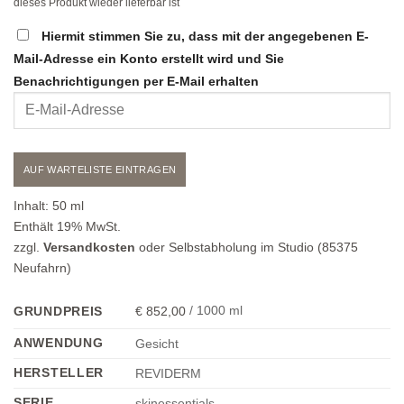
dieses Produkt wieder lieferbar ist
Hiermit stimmen Sie zu, dass mit der angegebenen E-
Mail-Adresse ein Konto erstellt wird und Sie
Benachrichtigungen per E-Mail erhalten
Geben
Sie
Ihre
E-
AUF WARTELISTE EINTRAGEN
Mail-
Adresse
Inhalt:
50
ml
ein,
Enthält 19% MwSt.
um
zzgl.
Versandkosten
oder Selbstabholung im Studio (85375
sich
Neufahrn)
auf
die
852,00
/
1000
ml
GRUNDPREIS
€
Warteliste
ANWENDUNG
Gesicht
für
dieses
HERSTELLER
REVIDERM
Produkt
SERIE
skinessentials