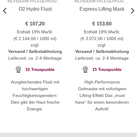
REVIDERM PFLEGEPRODUKTE
REVIDERM PFLEGEPRODUKTE
O2 Hydro Fluid
Express Lifting Mask
€
107,20
€
153,60
Enthält 19% MwSt.
Enthält 19% MwSt.
(
€
2.144,00
/ 1000 ml)
(
€
3.072,00
/ 1000 ml)
zzgl.
zzgl.
Versand / Selbstabholung
Versand / Selbstabholung
Lieferzeit: ca. 2-4 Werktage
Lieferzeit: ca. 2-4 Werktage
10
Treuepunkte
15
Treuepunkte
Ausgleichendes Fluid mit
High-Performance
hochwertigen
Gelmaske mit sofortigem
Feuchtigkeitsspendern.
Lifting-Effekt Das „must
Dies gibt der Haut frische
have“ für einen besonderen
Energie.
Auftritt!