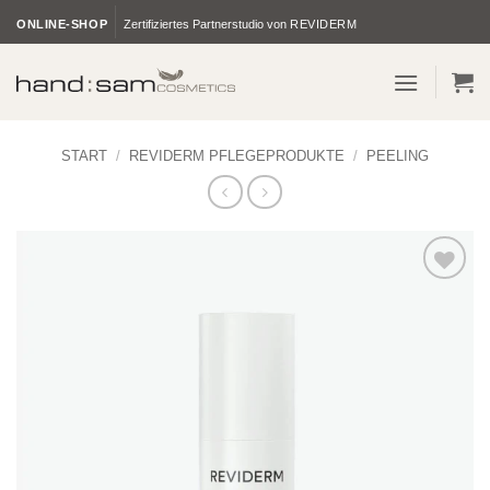
Zum
ONLINE-SHOP
Zertifiziertes Partnerstudio von
REVIDERM
Inhalt
springen
START
/
REVIDERM PFLEGEPRODUKTE
/
PEELING
Zur
Wunschliste
hinzufügen