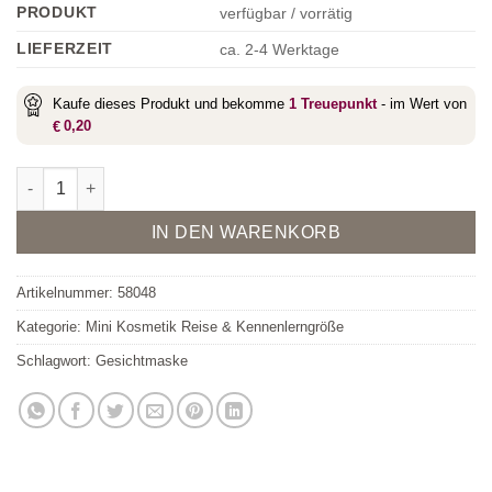
PRODUKT
verfügbar / vorrätig
LIEFERZEIT
ca. 2-4 Werktage
Kaufe dieses Produkt und bekomme
1
Treuepunkt
- im Wert von
0,20
€
Hydro 2 Infusion Mask - Mini 15ml Menge
Alternative:
IN DEN WARENKORB
Artikelnummer:
58048
Kategorie:
Mini Kosmetik Reise & Kennenlerngröße
Schlagwort:
Gesichtmaske