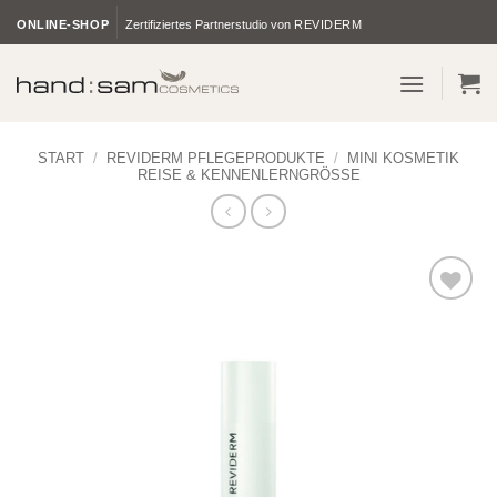
Zum
ONLINE-SHOP
Zertifiziertes Partnerstudio von
REVIDERM
Inhalt
springen
START
/
REVIDERM PFLEGEPRODUKTE
/
MINI KOSMETIK
REISE & KENNENLERNGRÖSSE
Zur
Wunschliste
hinzufügen