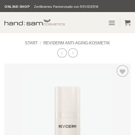
Zum
ONLINE-SHOP
Zertifiziertes Partnerstudio von
REVIDERM
Inhalt
springen
START
/
REVIDERM ANTI-AGING-KOSMETIK
Zur
Wunschliste
hinzufügen