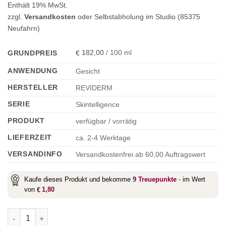
Enthält 19% MwSt.
zzgl.
Versandkosten
oder Selbstabholung im Studio (85375
Neufahrn)
182,00
/
100
ml
GRUNDPREIS
€
ANWENDUNG
Gesicht
HERSTELLER
REVIDERM
SERIE
Skintelligence
PRODUKT
verfügbar / vorrätig
LIEFERZEIT
ca. 2-4 Werktage
VERSANDINFO
Versandkostenfrei ab 60,00 Auftragswert
Kaufe dieses Produkt und bekomme
9
Treuepunkte
- im Wert
von
1,80
€
Recharge Day Fluid Menge
Alternative: