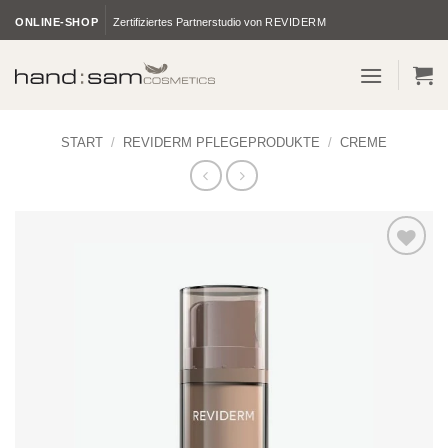
Zum
ONLINE-SHOP
Zertifiziertes Partnerstudio von
REVIDERM
Inhalt
springen
START
/
REVIDERM PFLEGEPRODUKTE
/
CREME
Zur
Wunschliste
hinzufügen