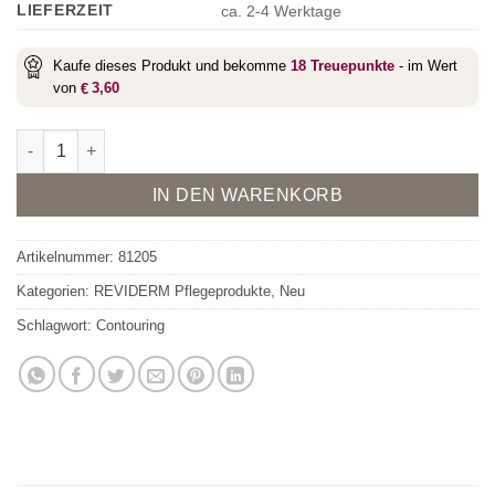
LIEFERZEIT
ca. 2-4 Werktage
Kaufe dieses Produkt und bekomme
18
Treuepunkte
- im Wert
von
3,60
€
Contouring Collection bestehend aus Day Contouring 20 ml & N
Alternative:
IN DEN WARENKORB
Artikelnummer:
81205
Kategorien:
REVIDERM Pflegeprodukte
,
Neu
Schlagwort:
Contouring