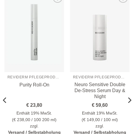
Zur
Zur
Wunschliste
Wunschliste
hinzufügen
hinzufügen
REVIDERM PFLEGEPRODUKTE
REVIDERM PFLEGEPRODUKTE
Neuro Sensitive Double
Purity Roll-On
De-Stress Serum Day &
Night
€
23,80
€
59,60
Enthält 19% MwSt.
Enthält 19% MwSt.
(
€
238,00
/ 100 200 ml)
(
€
149,00
/ 100 ml)
zzgl.
zzgl.
Versand / Selbstabholung
Versand / Selbstabholung