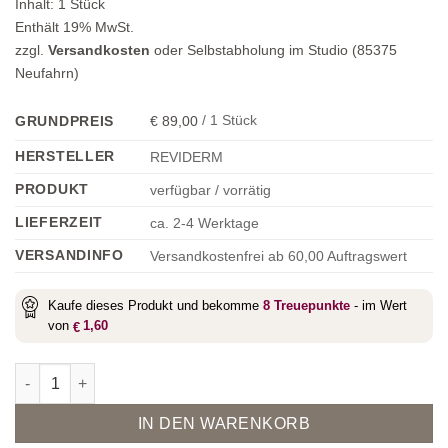
Inhalt:
1
Stück
Enthält 19% MwSt.
zzgl.
Versandkosten
oder Selbstabholung im Studio (85375
Neufahrn)
89,00
/
1
Stück
GRUNDPREIS
€
HERSTELLER
REVIDERM
PRODUKT
verfügbar / vorrätig
LIEFERZEIT
ca. 2-4 Werktage
VERSANDINFO
Versandkostenfrei ab 60,00 Auftragswert
Kaufe dieses Produkt und bekomme
8
Treuepunkte
- im Wert
von
1,60
€
Beauty Adventskalender 2024 Menge
Alternative:
IN DEN WARENKORB