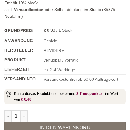
Enthält 19% MwSt.
zzgl.
Versandkosten
oder Selbstabholung im Studio (85375
Neufahrn)
8,33
/
1
Stück
GRUNDPREIS
€
ANWENDUNG
Gesicht
HERSTELLER
REVIDERM
PRODUKT
verfügbar / vorrätig
LIEFERZEIT
ca. 2-4 Werktage
VERSANDINFO
Versandkostenfrei ab 60,00 Auftragswert
Kaufe dieses Produkt und bekomme
2
Treuepunkte
- im Wert
von
0,40
€
C Revitalizing Ampoule (3 Stk. À 2Ml) Menge
Alternative:
IN DEN WARENKORB