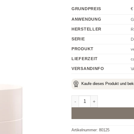
GRUNDPREIS
€
ANWENDUNG
G
HERSTELLER
R
SERIE
D
PRODUKT
v
LIEFERZEIT
c
VERSANDINFO
V
Kaufe dieses Produkt und b
Growth Factor Cell Renewal 
Alternative:
Artikelnummer:
80125