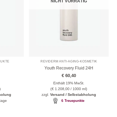
NICHT VORRÄTIG
DUKTE
REVIDERM ANTI-AGING-KOSMETIK
Youth Recovery Fluid 24H
€
60,40
Enthält 19% MwSt.
)
(
€
1.208,00
/ 1000 ml)
holung
zzgl.
Versand / Selbstabholung
ktage
6
Treuepunkte