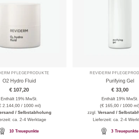
DERM PFLEGEPRODUKTE
REVIDERM PFLEGEPRO
O2 Hydro Fluid
Purifying Gel
€
107,20
€
33,00
Enthält 19% MwSt.
Enthält 19% MwSt.
€
2.144,00
/ 1000 ml)
(
€
165,00
/ 1000 ml
ersand / Selbstabholung
zzgl.
Versand / Selbstab
erzeit: ca. 2-4 Werktage
Lieferzeit: ca. 2-4 Wer
10
Treuepunkte
3
Treuepunkte