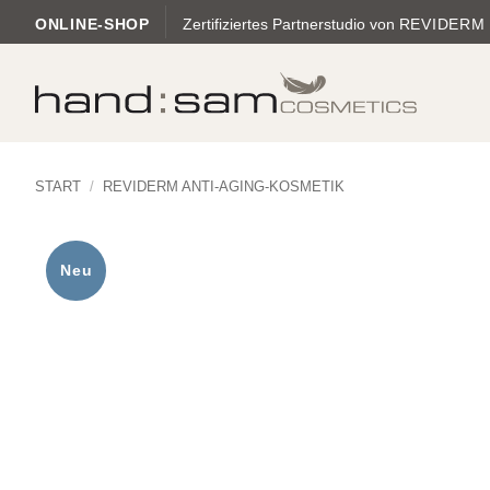
Zum
ONLINE-SHOP
Zertifiziertes Partnerstudio von
REVIDERM
Inhalt
springen
START
/
REVIDERM ANTI-AGING-KOSMETIK
Neu