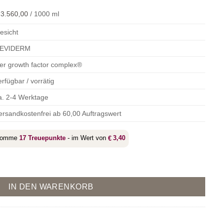
3.560,00
/
1000
ml
esicht
EVIDERM
er growth factor complex®
erfügbar / vorrätig
a. 2-4 Werktage
ersandkostenfrei ab 60,00 Auftragswert
ekomme
17
Treuepunkte
- im Wert von
3,40
€
Cream Menge
IN DEN WARENKORB