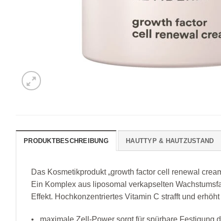
PRODUKTBESCHREIBUNG
HAUTTYP & HAUTZUSTAND
Das Kosmetikprodukt „growth factor cell renewal cre
Ein Komplex aus liposomal verkapselten Wachstumsfaktor
Effekt. Hochkonzentriertes Vitamin C strafft und erhöht
• maximale Zell-Power sorgt für spürbare Festigung 