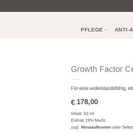
PFLEGE
ANTI-
Growth Factor C
Zur
Wunschliste
Für eine widerstandsfähig, eb
hinzufügen
178,00
€
Inhalt:
50
ml
Enthält 19% MwSt.
zzgl.
Versandkosten
oder Selbs