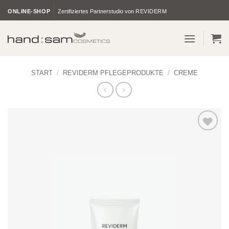
Zum
ONLINE-SHOP
Zertifiziertes Partnerstudio von
REVIDERM
Inhalt
springen
START
/
REVIDERM PFLEGEPRODUKTE
/
CREME
Zur
Wunschliste
hinzufügen