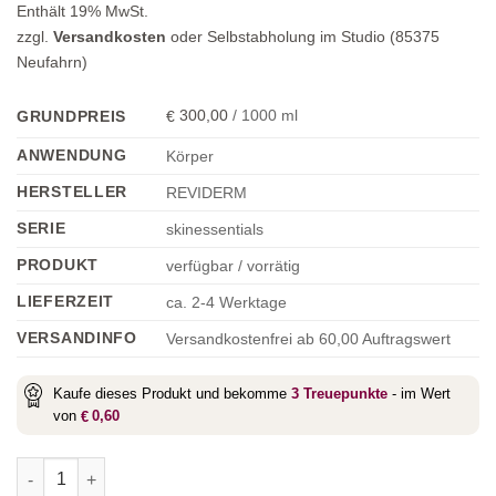
Enthält 19% MwSt.
zzgl.
Versandkosten
oder Selbstabholung im Studio (85375
Neufahrn)
300,00
/
1000
ml
GRUNDPREIS
€
ANWENDUNG
Körper
HERSTELLER
REVIDERM
SERIE
skinessentials
PRODUKT
verfügbar / vorrätig
LIEFERZEIT
ca. 2-4 Werktage
VERSANDINFO
Versandkostenfrei ab 60,00 Auftragswert
Kaufe dieses Produkt und bekomme
3
Treuepunkte
- im Wert
von
0,60
€
Opc Hand Impressions Menge
Alternative: