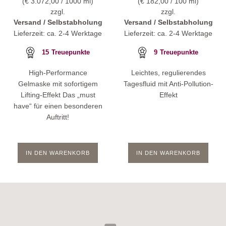
(
€
3.072,00
/ 1000 ml)
(
€
182,00
/ 100 ml)
zzgl.
zzgl.
Versand / Selbstabholung
Versand / Selbstabholung
Lieferzeit: ca. 2-4 Werktage
Lieferzeit: ca. 2-4 Werktage
15
Treuepunkte
9
Treuepunkte
High-Performance
Leichtes, regulierendes
Gelmaske mit sofortigem
Tagesfluid mit Anti-Pollution-
Lifting-Effekt Das „must
Effekt
have“ für einen besonderen
Auftritt!
IN DEN WARENKORB
IN DEN WARENKORB