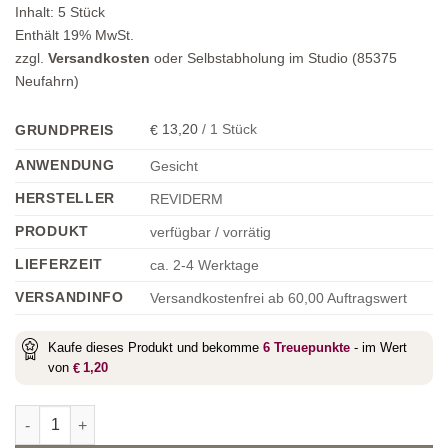
Inhalt:
5
Stück
Enthält 19% MwSt.
zzgl.
Versandkosten
oder Selbstabholung im Studio (85375
Neufahrn)
13,20
/
1
Stück
GRUNDPREIS
€
ANWENDUNG
Gesicht
HERSTELLER
REVIDERM
PRODUKT
verfügbar / vorrätig
LIEFERZEIT
ca. 2-4 Werktage
VERSANDINFO
Versandkostenfrei ab 60,00 Auftragswert
Kaufe dieses Produkt und bekomme
6
Treuepunkte
- im Wert
von
1,20
€
Pore Refining Mask (5 Masken) Menge
Alternative: