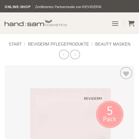
Zum
ONLINE-SHOP
Zertifiziertes Partnerstudio von
REVIDERM
Inhalt
springen
START
/
REVIDERM PFLEGEPRODUKTE
/
BEAUTY MASKEN
Zur
Wunschliste
hinzufügen