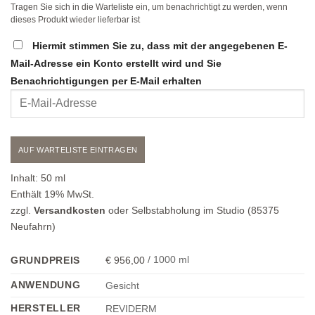
Tragen Sie sich in die Warteliste ein, um benachrichtigt zu werden, wenn
dieses Produkt wieder lieferbar ist
Hiermit stimmen Sie zu, dass mit der angegebenen E-
Mail-Adresse ein Konto erstellt wird und Sie
Benachrichtigungen per E-Mail erhalten
Geben
Sie
Ihre
E-
AUF WARTELISTE EINTRAGEN
Mail-
Adresse
Inhalt:
50
ml
ein,
Enthält 19% MwSt.
um
zzgl.
Versandkosten
oder Selbstabholung im Studio (85375
sich
Neufahrn)
auf
die
956,00
/
1000
ml
GRUNDPREIS
€
Warteliste
ANWENDUNG
Gesicht
für
dieses
HERSTELLER
REVIDERM