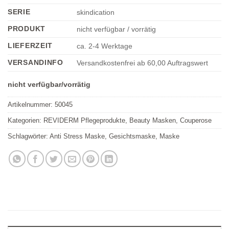
Produkt
SERIE
skindication
einzutragen
PRODUKT
nicht verfügbar / vorrätig
LIEFERZEIT
ca. 2-4 Werktage
VERSANDINFO
Versandkostenfrei ab 60,00 Auftragswert
nicht verfügbar/vorrätig
Artikelnummer:
50045
Kategorien:
REVIDERM Pflegeprodukte
,
Beauty Masken
,
Couperose
Schlagwörter:
Anti Stress Maske
,
Gesichtsmaske
,
Maske