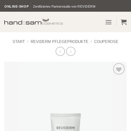
Zum
ONLINE-SHOP
Zertifiziertes Partnerstudio von
REVIDERM
Inhalt
springen
START
/
REVIDERM PFLEGEPRODUKTE
/
COUPEROSE
Zur
Wunschliste
hinzufügen